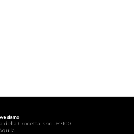
ve siamo
a della Crocetta, snc - 67100
Aquila