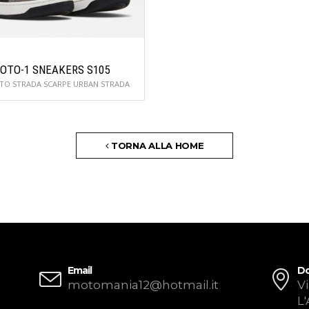
OTO-1 SNEAKERS S105
TO STRADA SCARPE URBAN STRADA
TORNA ALLA HOME
Email
Do
motomania12@hotmail.it
Vi
L'