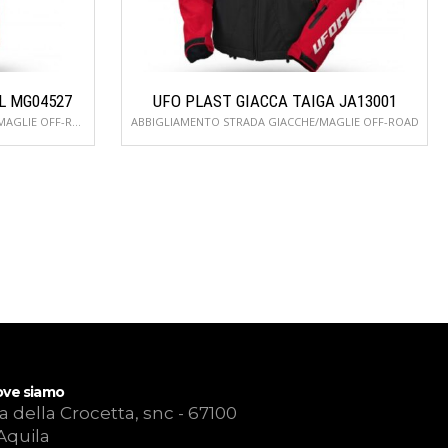
L MG04527
UFO PLAST GIACCA TAIGA JA13001
ABBIGLIAMENTO OFF-ROAD GIACCHE/MAGLIE OFF-ROAD
ABBIGLIAMENTO STRADA GIACCHE/MAGLIE OFF-ROAD
ve siamo
a della Crocetta, snc - 67100
Aquila