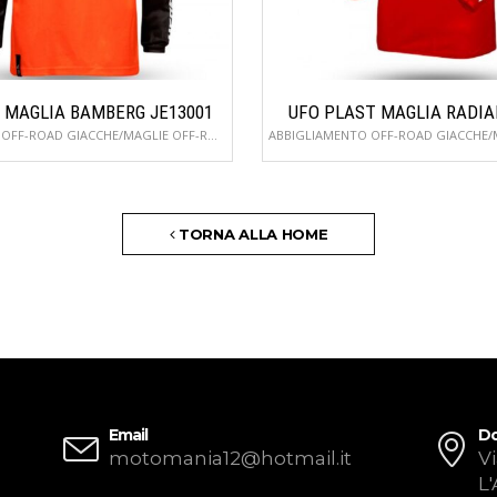
 MAGLIA BAMBERG JE13001
UFO PLAST MAGLIA RADIA
ABBIGLIAMENTO OFF-ROAD GIACCHE/MAGLIE OFF-ROAD
TORNA ALLA HOME
Email
Do
motomania12@hotmail.it
Vi
L'